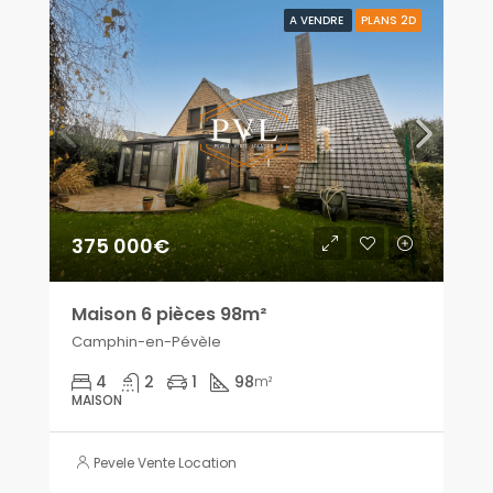
A VENDRE
PLANS 2D
375 000€
Maison 6 pièces 98m²
Camphin-en-Pévèle
4
2
1
98
m²
MAISON
Pevele Vente Location