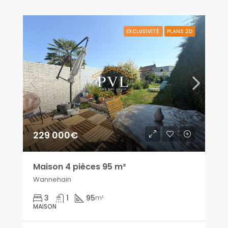
EXCLUSIVITÉ
PLANS 2D
229 000€
Maison 4 pièces 95 m²
Wannehain
3
1
95
m²
MAISON