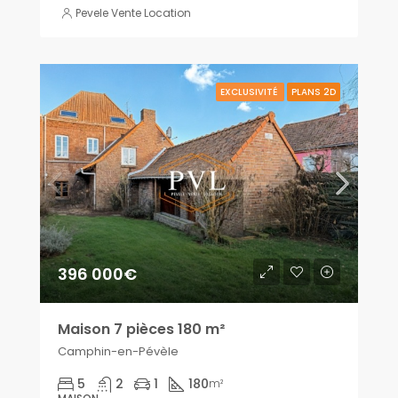
Pevele Vente Location
EXCLUSIVITÉ
PLANS 2D
396 000€
Maison 7 pièces 180 m²
Camphin-en-Pévèle
5
2
1
180
m²