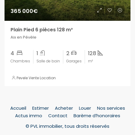
365 000€
Plain Pied 6 pièces 128 m²
Aix en Pévèle
4
1
2
128
Chambres
Salle de bain
Garages
m²
Pevele Vente Location
Accueil
Estimer
Acheter
Louer
Nos services
Actus immo
Contact
Barème d’honoraires
© PVL immobilier, tous droits réservés