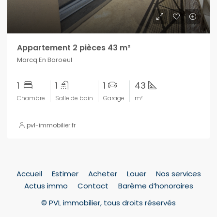
Appartement 2 pièces 43 m²
Marcq En Baroeul
1
1
1
43
Chambre
Salle de bain
Garage
m²
pvl-immobilier.fr
Accueil
Estimer
Acheter
Louer
Nos services
Actus immo
Contact
Barème d’honoraires
© PVL immobilier, tous droits réservés