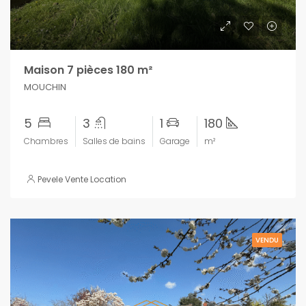
Maison 7 pièces 180 m²
MOUCHIN
5
3
1
180
Chambres
Salles de bains
Garage
m²
Pevele Vente Location
VENDU