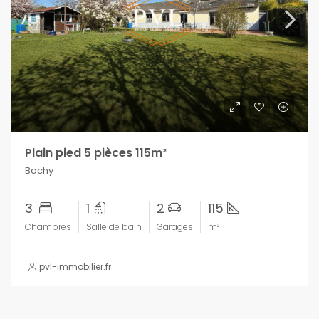
Plain pied 5 pièces 115m²
Bachy
3
1
2
115
Chambres
Salle de bain
Garages
m²
pvl-immobilier.fr