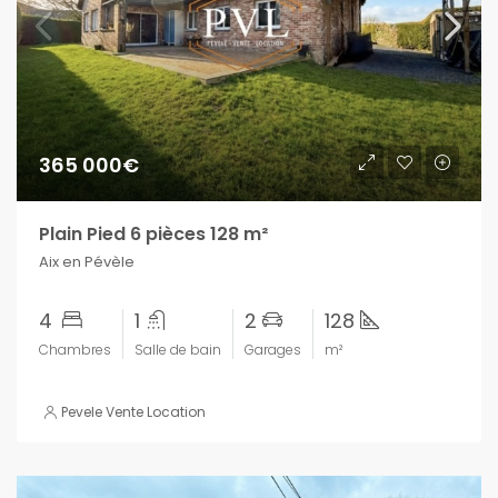
365 000€
Plain Pied 6 pièces 128 m²
Aix en Pévèle
4
1
2
128
Chambres
Salle de bain
Garages
m²
Pevele Vente Location