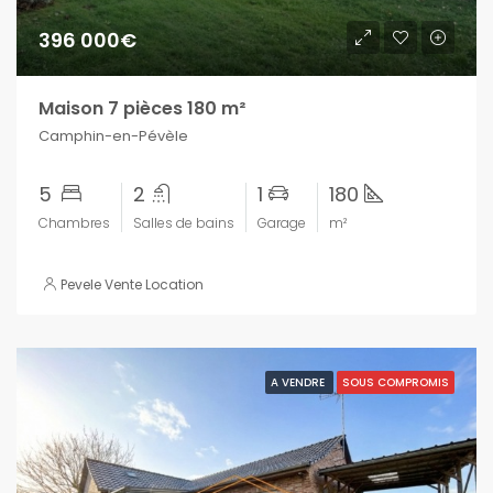
396 000€
Maison 7 pièces 180 m²
Camphin-en-Pévèle
5
2
1
180
Chambres
Salles de bains
Garage
m²
Pevele Vente Location
A VENDRE
SOUS COMPROMIS