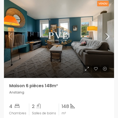
VENDU
Maison 6 pièces 148m²
Anstaing
4
2
148
Chambres
Salles de bains
m²