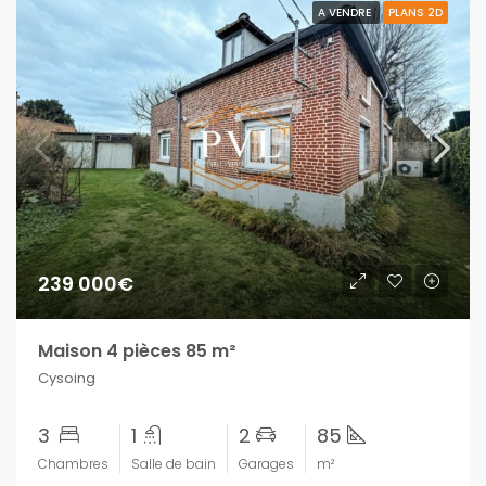
A VENDRE
PLANS 2D
239 000€
Maison 4 pièces 85 m²
Cysoing
3
1
2
85
Chambres
Salle de bain
Garages
m²