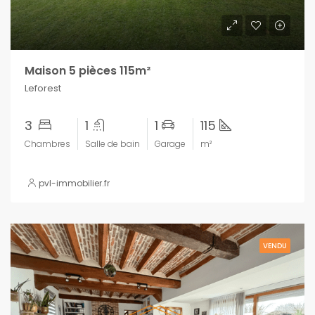
Maison 5 pièces 115m²
Leforest
3
1
1
115
Chambres
Salle de bain
Garage
m²
pvl-immobilier.fr
VENDU