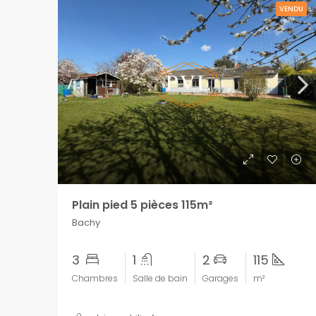
VENDU
Plain pied 5 pièces 115m²
Bachy
3
1
2
115
Chambres
Salle de bain
Garages
m²