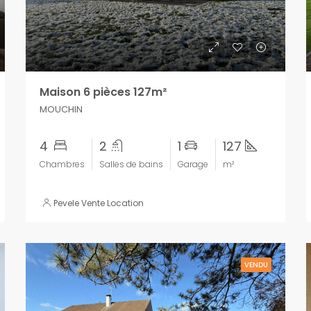
Maison 6 pièces 127m²
MOUCHIN
4
2
1
127
Chambres
Salles de bains
Garage
m²
Pevele Vente Location
VENDU