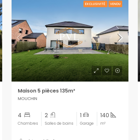
EXCLUSIVITÉ
VENDU
Maison 5 pièces 135m²
MOUCHIN
4
2
1
140
Chambres
Salles de bains
Garage
m²