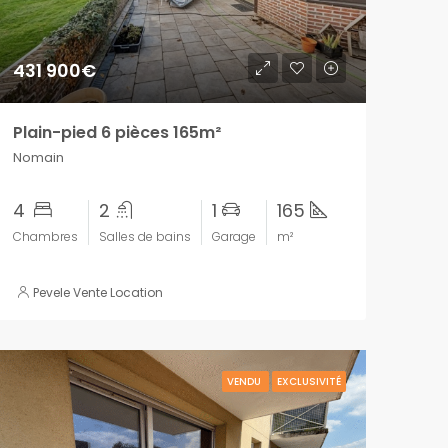
431 900€
Plain-pied 6 pièces 165m²
Nomain
4
2
1
165
Chambres
Salles de bains
Garage
m²
Pevele Vente Location
VENDU
EXCLUSIVITÉ