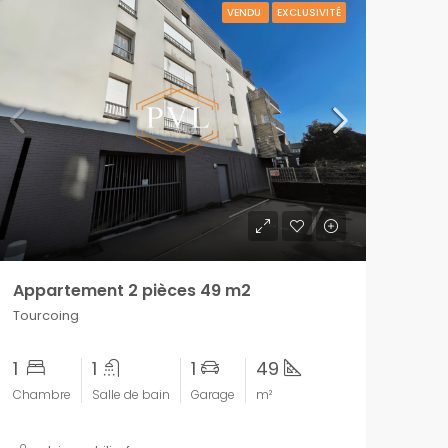
VENDU
EXCLUSIVITÉ
Appartement 2 pièces 49 m2
Tourcoing
1
1
1
49
Chambre
Salle de bain
Garage
m²