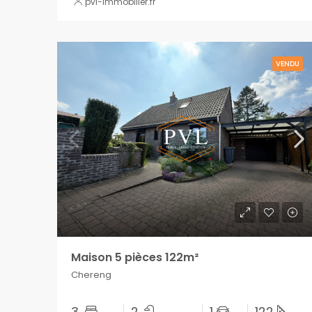
pvl-immobilier.fr
VENDU
Maison 5 pièces 122m²
Chereng
3
2
1
122