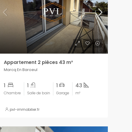
Appartement 2 pièces 43 m²
Marcq En Baroeul
1
1
1
43
Chambre
Salle de bain
Garage
m²
pvl-immobilier.fr