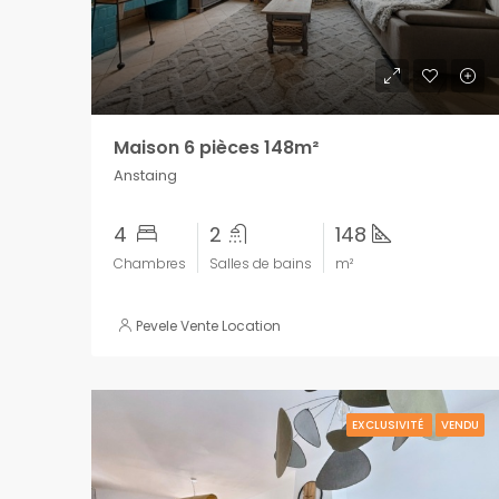
Maison 6 pièces 148m²
Anstaing
4
2
148
Chambres
Salles de bains
m²
Pevele Vente Location
EXCLUSIVITÉ
VENDU