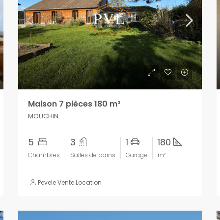
Maison 7 pièces 180 m²
MOUCHIN
5
3
1
180
Chambres
Salles de bains
Garage
m²
Pevele Vente Location