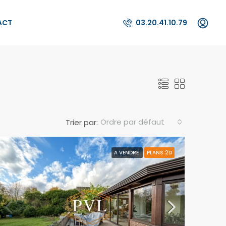
ACT
03.20.41.10.79
Ordre par défaut
Trier par:
A VENDRE
PLANS 2D